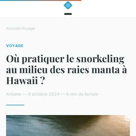
Accueil
›
Voyage
VOYAGE
Où pratiquer le snorkeling
au milieu des raies manta à
Hawaii ?
Antoine — 9 octobre 2024 — 6 min de lecture